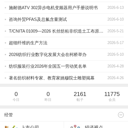
施耐德ATV 302异步电机变频器用户手册说明书
2026-6-13
咨询外贸PFAS及总氟含量测试
2026-6-10
T/CNITA 01009—2026 长丝纺粘非织造土工布原料组分与生产工艺鉴别方法
2026-5-21
超细纤维的生产方法
2026-5-17
2026纺织行业数字化发展大会在柯桥举办
2026-5-10
纺织服装行业2026年全国五一劳动奖名单
2026-4-28
著名纺织材料专家、教育家姚穆院士雕塑揭幕
2026-4-26
0
0
2161
11775
今日
昨日
帖子
会员
经管
上市公司
经济视点