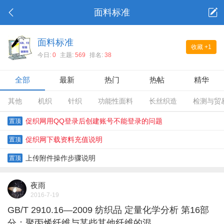
面料标准
面料标准
收藏
+1
今日:
0
主题:
569
排名:
38
全部
最新
热门
热帖
精华
其他
机织
针织
功能性面料
长丝织造
检测与贸
促织网用QQ登录后创建账号不能登录的问题
置顶
促织网下载资料充值说明
置顶
上传附件操作步骤说明
置顶
夜雨
2016-7-19
GB/T 2910.16—2009 纺织品 定量化学分析 第16部
分：聚丙烯纤维与某些其他纤维的混...