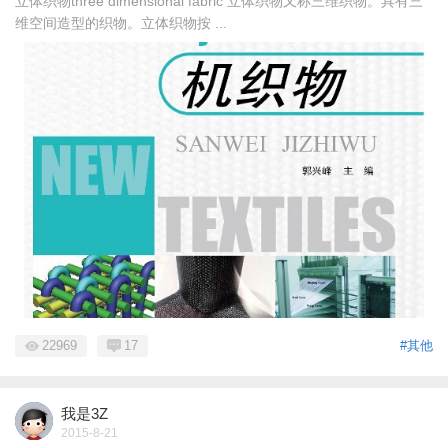
立体织物three dimensional fabric 立体织物又称三维织物。具有三
维空间造型的织物。立体织物按 ...
22969
17
#其他
我是3Z
2015-8-21