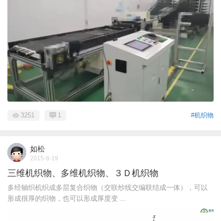
3251
1
#机织物
如松
2015-8-19
三维机织物、多维机织物、３Ｄ机织物
多经轴织机织成多层复合织物（交联纱线交编联结成一体），可以
形成很厚的织物，也可以形成厚度变 ...