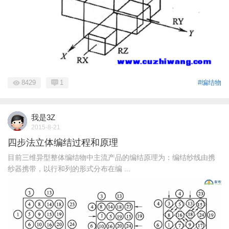
8429
1
#编结物
我是3Z
2015-8-21
四步法立体编结过程和原理
目前三维异型整体编结物中主流产品的编结原理为：编结纱线由携
纱器携带，以行和列的形式分布在编 ...