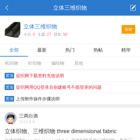
立体三维织物
立体三维织物
收藏
今日:
0
主题:
27
排名:
50
全部
最新
热门
热帖
精华
机织物
针织物
编结物
其他
促织网下载资料充值说明
置顶
促织网用QQ登录后创建账号不能登录的问题
置顶
上传附件操作步骤说明
置顶
三两白酒
2014-8-9
立体织物、三维织物 three dimensional fabric