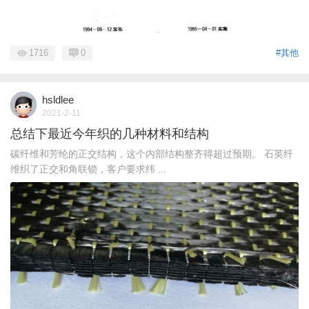
1716
0
#其他
hsldlee
2021-2-11
总结下最近今年织的几种材料和结构
碳纤维和芳纶的正交结构，这个内部结构整齐得超过预期。 石英纤
维织了正交和角联锁，客户要求纬 ...