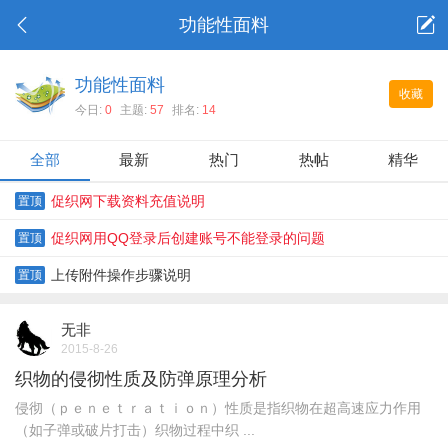
功能性面料
功能性面料
收藏
今日:
0
主题:
57
排名:
14
全部
最新
热门
热帖
精华
促织网下载资料充值说明
置顶
促织网用QQ登录后创建账号不能登录的问题
置顶
上传附件操作步骤说明
置顶
无非
2015-8-26
织物的侵彻性质及防弹原理分析
侵彻（ｐｅｎｅｔｒａｔｉｏｎ）性质是指织物在超高速应力作用
（如子弹或破片打击）织物过程中织 ...