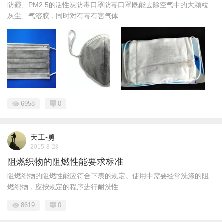
防霾、PM2.5的活性炭防毒口罩防毒口罩既能去除空气中的大颗粒
灰尘、气溶胶，同时对有毒有害气体 ...
6958
0
天工-勇
2015-8-28
阻燃织物的阻燃性能要求标准
阻燃织物的阻燃性能应符合下表的规定。使用中需要经常洗涤的阻
燃织物，应按规定的程序进行耐洗性 ...
8619
0