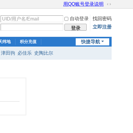
用QQ账号登录说明
切
换
自动登录
找回密码
到
宽
立即注册
登录
版
天纬地
积分充值
快捷导航
津田驹
必佳乐
史陶比尔