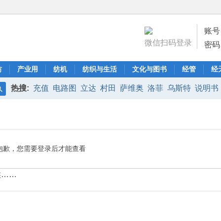
账号
微信扫码登录
密码
纺
产业用
纺机
纺织与生活
文化与图书
经管
经
热搜:
充值
电路图
立达
村田
萨维奥
洛菲
乌斯特
说明书
搜
索
抱歉，您需要登录后才能查看
候……