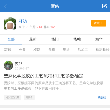
麻纺
麻纺
收藏
+1
今日:
0
主题:
213
排名:
52
全部
最新
热门
热帖
精华
基础
准备
梳麻
并粗
细纱
后加工
检测检验
夜郎
2016-7-17
苎麻化学脱胶的工艺流程和工艺参数确定
脱胶时，应根据不同的原麻品质来正确选择工艺。苎麻化学脱胶最
主要的工序是碱煮，但不管采用何种 ...
22238
4
#基础