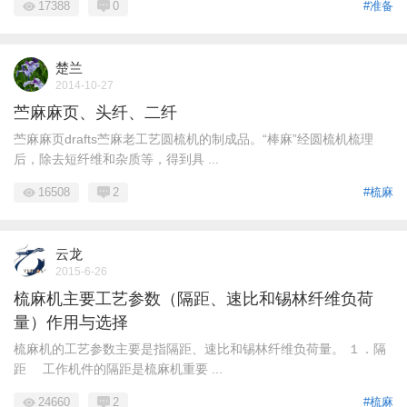
17388
0
#准备
楚兰
2014-10-27
苎麻麻页、头纤、二纤
苎麻麻页drafts苎麻老工艺圆梳机的制成品。“棒麻”经圆梳机梳理
后，除去短纤维和杂质等，得到具 ...
16508
2
#梳麻
云龙
2015-6-26
梳麻机主要工艺参数（隔距、速比和锡林纤维负荷
量）作用与选择
梳麻机的工艺参数主要是指隔距、速比和锡林纤维负荷量。 １．隔
距 工作机件的隔距是梳麻机重要 ...
24660
2
#梳麻