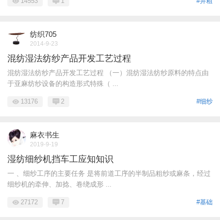
14553
1
#并粗
纺织705
2014-9-23
混纺湿法纺纱产品开发工艺过程
混纺湿法纺纱产品开发工艺过程 （一）混纺湿法纺纱原料的特点由
于亚麻纺纱设备的构造形式特殊（ ...
13176
2
#细纱
麻衣书生
2019-9-19
湿纺细纱机挡车工应知知识
一 、细纱工序的主要任务 是将前道工序的半制品粗纱或麻条，经过
细纱机的牵伸、加捻、卷绕成形 ...
27172
7
#基础