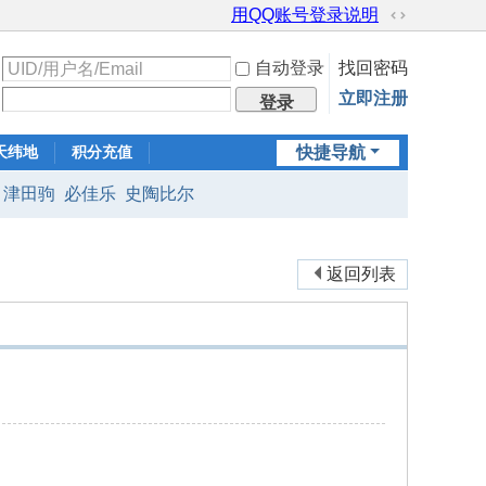
用QQ账号登录说明
切
换
自动登录
找回密码
到
宽
立即注册
登录
版
天纬地
积分充值
快捷导航
津田驹
必佳乐
史陶比尔
返回列表