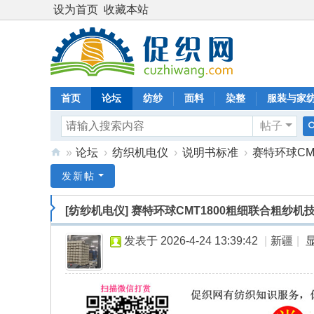
设为首页
收藏本站
首页
论坛
纺纱
面料
染整
服装与家
帖子
»
论坛
›
纺织机电仪
›
说明书标准
›
赛特环球CM
促
发新帖
织
[纺纱机电仪]
赛特环球CMT1800粗细联合粗纱机
网
发表于 2026-4-24 13:39:42
|
新疆
|