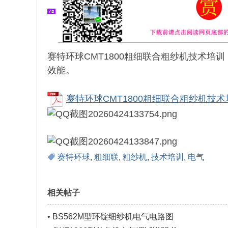
赛特环球CMT1800粗细联合粗纱机技术培
效能。
% k- J& W) ?) _8 M: J2 Q
赛特环球CMT1800粗细联合粗纱机技术培
& X2 R, D3 O1 I% `&
2 l; C) E/ e' T) h6 n
- {! n2 v; b) v1 I0 @
赛特环球
,
粗细联
,
粗纱机
,
技术培训
,
电气
相关帖子
•
BS562M型环锭细纱机电气电路图