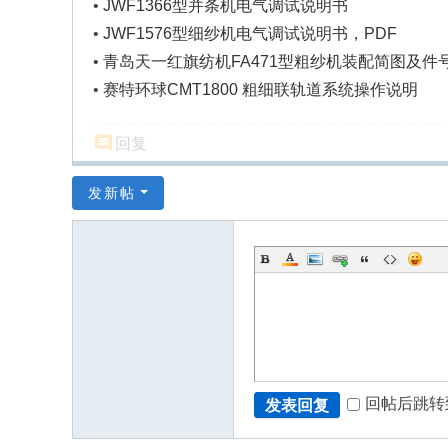
•
JWF1366型并条机电气调试说明书
•
JWF1576型细纱机电气调试说明书，PDF
•
青岛天一红旗纺机FA471型粗纱机装配简图及件
•
赛特环球CMT1800 粗细联轨道系统操作说明
回复
发新帖
回帖后跳转
发表回复