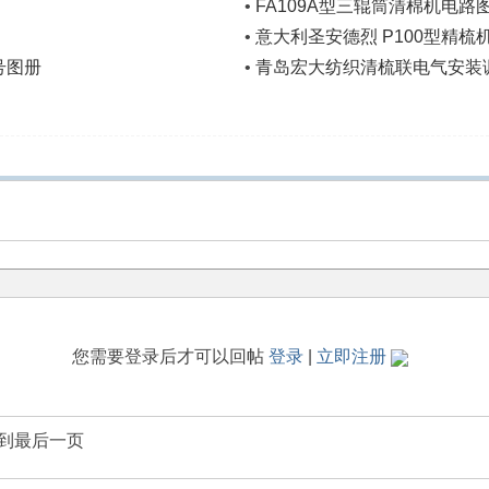
•
FA109A型三辊筒清棉机电
•
意大利圣安德烈 P100型精梳
号图册
•
青岛宏大纺织清梳联电气安装
您需要登录后才可以回帖
登录
|
立即注册
到最后一页