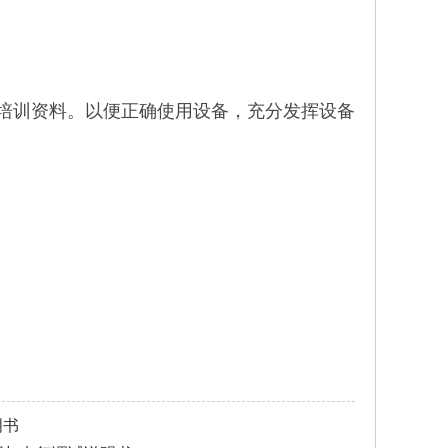
官方培训资料。以便正确使用设备，充分发挥设备
F+ T* j, N8 }, _
明书