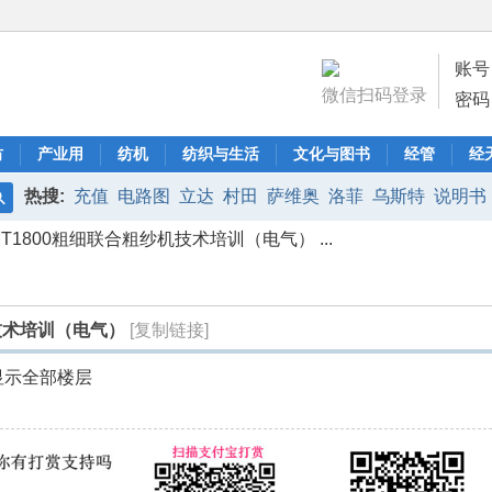
账号
微信扫码登录
密码
纺
产业用
纺机
纺织与生活
文化与图书
经管
经
热搜:
充值
电路图
立达
村田
萨维奥
洛菲
乌斯特
说明书
搜
T1800粗细联合粗纱机技术培训（电气） ...
索
技术培训（电气）
[复制链接]
显示全部楼层