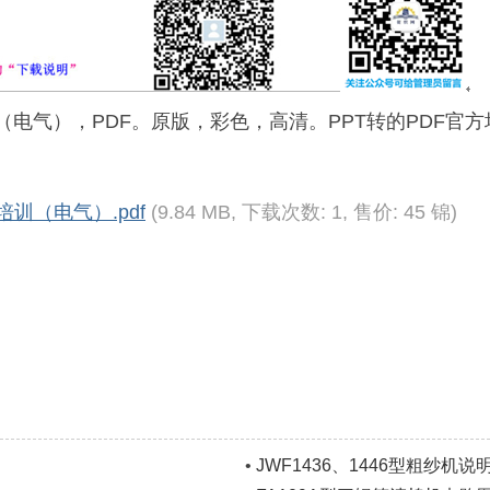
训（电气），PDF。原版，彩色，高清。PPT转的PDF
训（电气）.pdf
(9.84 MB, 下载次数: 1, 售价: 45 锦)
3 B7 
 K. O# j
•
JWF1436、1446型粗纱机说